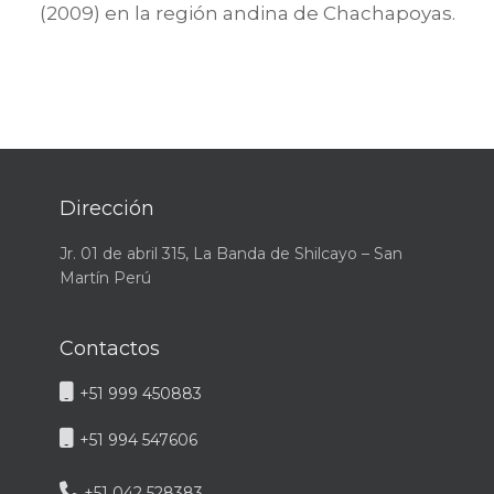
(2009) en la región andina de Chachapoyas.
Dirección
Jr. 01 de abril 315, La Banda de Shilcayo – San
Martín Perú
Contactos
+51 999 450883
+51 994 547606
+51 042 528383